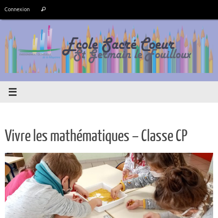
Passer
Recherche
Connexion
Rechercher
au
pour
contenu
:
Vivre les mathématiques – Classe CP