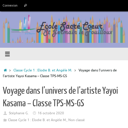
Passer
Recherche
Connexion
Rechercher
au
pour
contenu
:
Accueil
Classe Cycle 1 : Elodie B. et Angèle M.
Voyage dans l’univers de
l’artiste Yayoi Kasama – Classe TPS-MS-GS
Voyage dans l’univers de l’artiste Yayoi
Kasama – Classe TPS-MS-GS
Stéphanie G.
16 octobre 2020
Classe Cycle 1 : Elodie B. et Angèle M.
,
Non classé