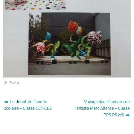
Favori
.
Le début de l’année
Voyage dans l’univers de
scolaire – Classe CE1-CE2
l’artiste Marc Allante – Classe
TPS-PS-MS