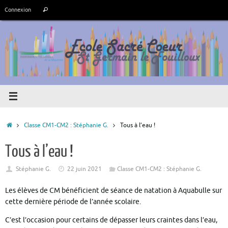
Passer
Recherche
Connexion
Rechercher
au
pour
contenu
:
Accueil
Classe CM1-CM2 : Stéphanie G.
Tous à l’eau !
Tous à l’eau !
Stéphanie G.
22 juin 2021
Classe CM1-CM2 : Stéphanie G.
Les élèves de CM bénéficient de séance de natation à Aquabulle sur
cette dernière période de l’année scolaire.
C’est l’occasion pour certains de dépasser leurs craintes dans l’eau,