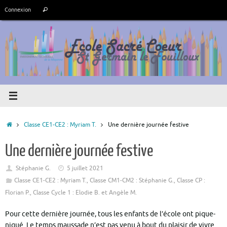
Passer
Recherche
Connexion
Rechercher
au
pour
contenu
:
Accueil
Classe CE1-CE2 : Myriam T.
Une dernière journée festive
Une dernière journée festive
Stéphanie G.
5 juillet 2021
Classe CE1-CE2 : Myriam T.
,
Classe CM1-CM2 : Stéphanie G.
,
Classe CP :
Florian P.
,
Classe Cycle 1 : Elodie B. et Angèle M.
Pour cette dernière journée, tous les enfants de l’école ont pique-
niqué. Le temps maussade n’est pas venu à bout du plaisir de vivre