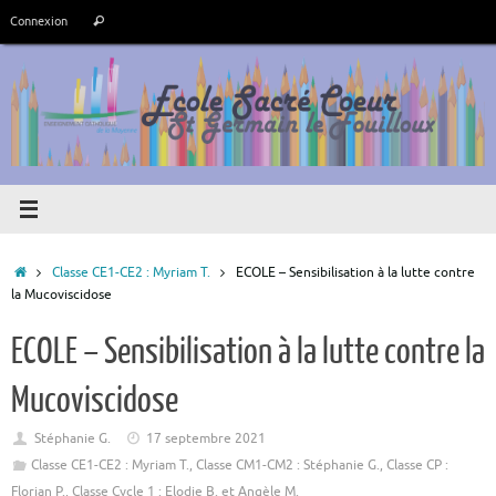
Passer
Recherche
Connexion
Rechercher
au
pour
contenu
:
Accueil
Classe CE1-CE2 : Myriam T.
ECOLE – Sensibilisation à la lutte contre
la Mucoviscidose
ECOLE – Sensibilisation à la lutte contre la
Mucoviscidose
Stéphanie G.
17 septembre 2021
Classe CE1-CE2 : Myriam T.
,
Classe CM1-CM2 : Stéphanie G.
,
Classe CP :
Florian P.
,
Classe Cycle 1 : Elodie B. et Angèle M.