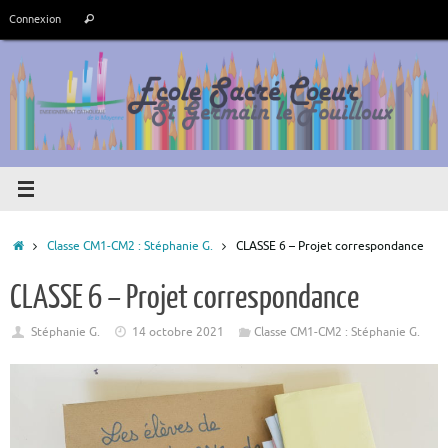
Passer
Recherche
Connexion
Rechercher
au
pour
contenu
:
Accueil
Classe CM1-CM2 : Stéphanie G.
CLASSE 6 – Projet correspondance
CLASSE 6 – Projet correspondance
Stéphanie G.
14 octobre 2021
Classe CM1-CM2 : Stéphanie G.