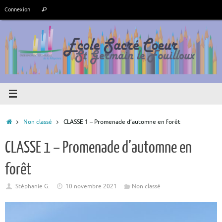
Passer
Recherche
Connexion
Rechercher
au
pour
contenu
:
Accueil
Non classé
CLASSE 1 – Promenade d’automne en forêt
CLASSE 1 – Promenade d’automne en
forêt
Stéphanie G.
10 novembre 2021
Non classé